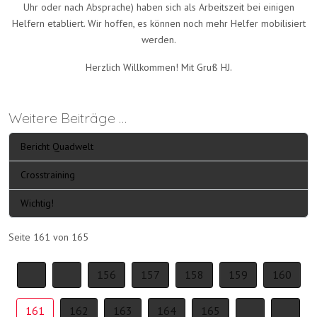
Uhr oder nach Absprache) haben sich als Arbeitszeit bei einigen
Helfern etabliert. Wir hoffen, es können noch mehr Helfer mobilisiert
werden.
Herzlich Willkommen! Mit Gruß HJ.
Weitere Beiträge …
Bericht Quadwelt
Crosstraining
Wichtig!
Seite 161 von 165
156
157
158
159
160
161
162
163
164
165