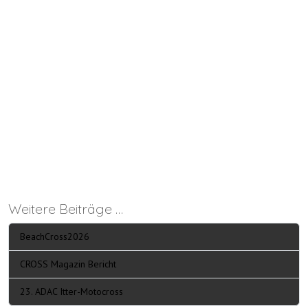
Weitere Beiträge …
BeachCross2026
CROSS Magazin Bericht
23. ADAC Itter-Motocross