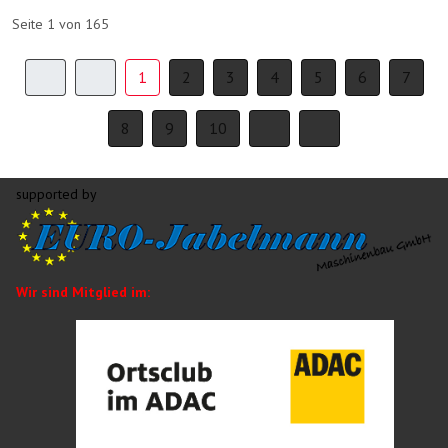
Seite 1 von 165
1
2
3
4
5
6
7
8
9
10
supported by
Wir sind Mitglied im: