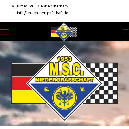
Wilsumer Str. 17, 49847 Itterbeck
info@mscniedergrafschaft.de
Mobile Menu Toggle
Of