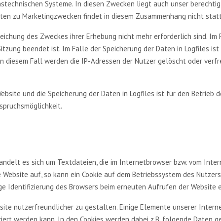
onstechnischen Systeme. In diesen Zwecken liegt auch unser berechti
 Daten zu Marketingzwecken findet in diesem Zusammenhang nicht statt
reichung des Zweckes ihrer Erhebung nicht mehr erforderlich sind. Im 
 Sitzung beendet ist. Im Falle der Speicherung der Daten in Logfiles is
In diesem Fall werden die IP-Adressen der Nutzer gelöscht oder ver
bsite und die Speicherung der Daten in Logfiles ist für den Betrieb d
rspruchsmöglichkeit.
handelt es sich um Textdateien, die im Internetbrowser bzw. vom In
e Website auf, so kann ein Cookie auf dem Betriebssystem des Nutzers
ige Identifizierung des Browsers beim erneuten Aufrufen der Website 
site nutzerfreundlicher zu gestalten. Einige Elemente unserer Intern
iert werden kann. In den Cookies werden dabei z.B. folgende Daten g